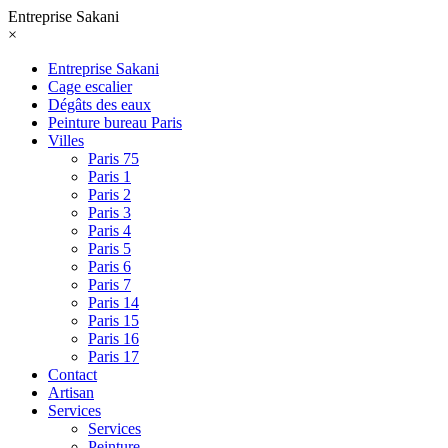
Entreprise Sakani
×
Entreprise Sakani
Cage escalier
Dégâts des eaux
Peinture bureau Paris
Villes
Paris 75
Paris 1
Paris 2
Paris 3
Paris 4
Paris 5
Paris 6
Paris 7
Paris 14
Paris 15
Paris 16
Paris 17
Contact
Artisan
Services
Services
Peinture