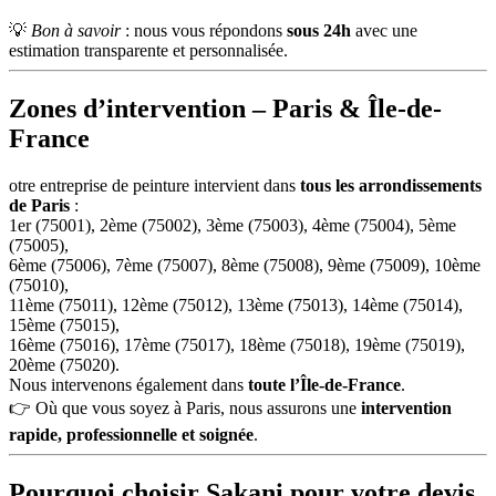
💡
Bon à savoir
: nous vous répondons
sous 24h
avec une
estimation transparente et personnalisée.
Zones d’intervention – Paris & Île-de-
France
otre entreprise de peinture intervient dans
tous les arrondissements
de Paris
:
1er (75001), 2ème (75002), 3ème (75003), 4ème (75004), 5ème
(75005),
6ème (75006), 7ème (75007), 8ème (75008), 9ème (75009), 10ème
(75010),
11ème (75011), 12ème (75012), 13ème (75013), 14ème (75014),
15ème (75015),
16ème (75016), 17ème (75017), 18ème (75018), 19ème (75019),
20ème (75020).
Nous intervenons également dans
toute l’Île-de-France
.
👉 Où que vous soyez à Paris, nous assurons une
intervention
rapide, professionnelle et soignée
.
Pourquoi choisir Sakani pour votre devis