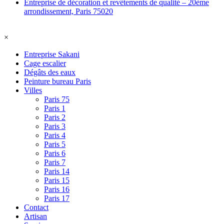
Entreprise de décoration et revêtements de qualité – 20ème
arrondissement, Paris 75020
×
Entreprise Sakani
Cage escalier
Dégâts des eaux
Peinture bureau Paris
Villes
Paris 75
Paris 1
Paris 2
Paris 3
Paris 4
Paris 5
Paris 6
Paris 7
Paris 14
Paris 15
Paris 16
Paris 17
Contact
Artisan