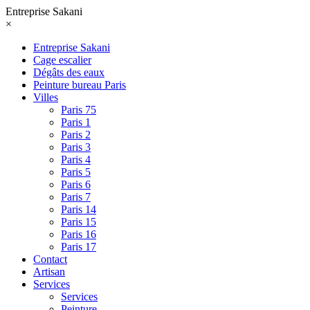
Entreprise Sakani
×
Entreprise Sakani
Cage escalier
Dégâts des eaux
Peinture bureau Paris
Villes
Paris 75
Paris 1
Paris 2
Paris 3
Paris 4
Paris 5
Paris 6
Paris 7
Paris 14
Paris 15
Paris 16
Paris 17
Contact
Artisan
Services
Services
Peinture