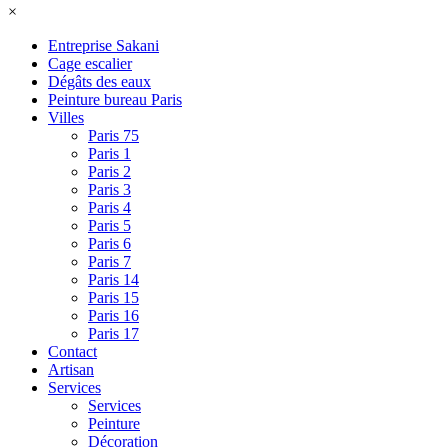
×
Entreprise Sakani
Cage escalier
Dégâts des eaux
Peinture bureau Paris
Villes
Paris 75
Paris 1
Paris 2
Paris 3
Paris 4
Paris 5
Paris 6
Paris 7
Paris 14
Paris 15
Paris 16
Paris 17
Contact
Artisan
Services
Services
Peinture
Décoration