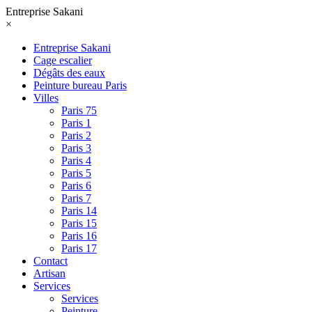
Entreprise Sakani
×
Entreprise Sakani
Cage escalier
Dégâts des eaux
Peinture bureau Paris
Villes
Paris 75
Paris 1
Paris 2
Paris 3
Paris 4
Paris 5
Paris 6
Paris 7
Paris 14
Paris 15
Paris 16
Paris 17
Contact
Artisan
Services
Services
Peinture