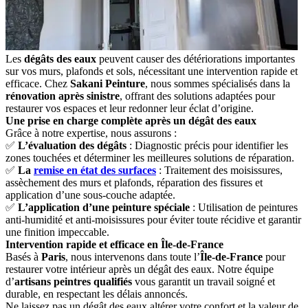
Les
dégâts des eaux
peuvent causer des détériorations importantes
sur vos murs, plafonds et sols, nécessitant une intervention rapide et
efficace. Chez
Sakani Peinture
, nous sommes spécialisés dans la
rénovation après sinistre
, offrant des solutions adaptées pour
restaurer vos espaces et leur redonner leur éclat d’origine.
Une prise en charge complète après un dégât des eaux
Grâce à notre expertise, nous assurons :
✅
L’évaluation des dégâts
: Diagnostic précis pour identifier les
zones touchées et déterminer les meilleures solutions de réparation.
✅
La
remise en état des surfaces
: Traitement des moisissures,
assèchement des murs et plafonds, réparation des fissures et
application d’une sous-couche adaptée.
✅
L’application d’une peinture spéciale
: Utilisation de peintures
anti-humidité et anti-moisissures pour éviter toute récidive et garantir
une finition impeccable.
Intervention rapide et efficace en Île-de-France
Basés à
Paris
, nous intervenons dans toute l’
Île-de-France
pour
restaurer votre intérieur après un dégât des eaux. Notre équipe
d’
artisans peintres qualifiés
vous garantit un travail soigné et
durable, en respectant les délais annoncés.
Ne laissez pas un dégât des eaux altérer votre confort et la valeur de